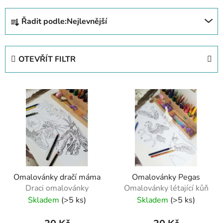
Ř
Řadit podle:
Nejlevnější
a
z
e
OTEVŘÍT FILTR
n
í
V
p
ý
r
p
o
i
d
s
u
p
k
r
t
Omalovánky dračí máma
Omalovánky Pegas
o
ů
Draci omalovánky
Omalovánky létající kůň
d
Skladem
(>5 ks)
Skladem
(>5 ks)
u
k