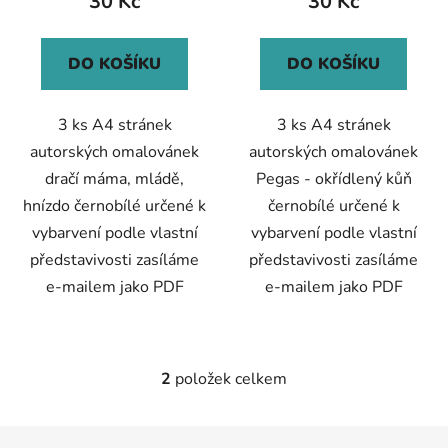
30 Kč
30 Kč
t
ů
DO KOŠÍKU
DO KOŠÍKU
3 ks A4 stránek
3 ks A4 stránek
autorských omalovánek
autorských omalovánek
dračí máma, mládě,
Pegas - okřídlený kůň
hnízdo černobílé určené k
černobílé určené k
vybarvení podle vlastní
vybarvení podle vlastní
představivosti zasíláme
představivosti zasíláme
e-mailem jako PDF
e-mailem jako PDF
2
položek celkem
O
v
l
Z