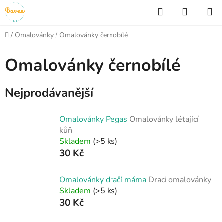
Přejít
Hledat
NÁKUP
na
KOŠÍK
obsah
Domů
/
Omalovánky
/
Omalovánky černobílé
Omalovánky černobílé
Nejprodávanější
Omalovánky Pegas
Omalovánky létající
kůň
Skladem
(>5 ks)
30 Kč
Omalovánky dračí máma
Draci omalovánky
Skladem
(>5 ks)
30 Kč