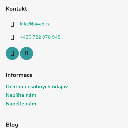
á
á
d
Kontakt
p
a
a
c
info
@
bavee.cz
t
í
p
í
+420 722 078 948
r
v
k
y
v
ý
Informace
p
i
Ochrana osobných údajov
s
Napíšte nám
u
Napište nám
Blog